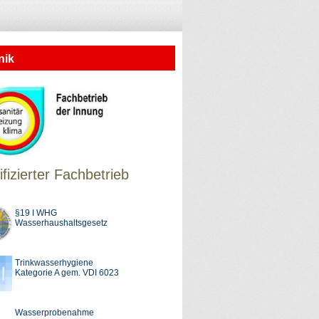
nik
ifizierter Fachbetrieb
§19 I WHG
Wasserhaushaltsgesetz
Trinkwasserhygiene
Kategorie A gem. VDI 6023
Wasserprobenahme